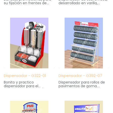
su fijación en frentes de
desarrollado en varilla,
estantes. Fabricada en
grafica frontal en
metal y bandeja moldeada
cuatricromía
en poliestireno. Decoración
Medidas: 21 cm. ancho X 17
grafica mediante vinilos
cm. fondo X 40 cm. altura
Medidas: 35 cm. ancho X 22
cm. fondo X 14 cm. altura
Dispensador - G322-01
Dispensador - G392-07
Bonito y practico
Dispensador para rollos de
dispensador para el
pavimentos de goma.
autoservicio de café (Todo
Cuenta soporte cortado
en un minimo espacio).
con cutter. Modelo
Realizado en Metal y
desmonatble
plástico
Medidas: 160 cm. ancho X
Medidas: 32 cm. ancho X 31
80 cm. fondo X 212 cm.
cm. fondo X 52 cm. altura
altura