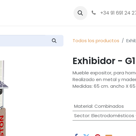
bre nosotros
Productos
+34 91 691 24 2
Todos los productos
Exhi
Exhibidor - G
Mueble expositor, para horn
Realizado en metal y mader
Medidas: 65 cm. ancho X 65 
Material
:
Combinados
Sector
:
Electrodomésticos 