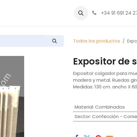
bre nosotros
Productos
+34 91 691 24 2
Todos los productos
Expo
Expositor de 
Expositor colgador para mue
madera y metal. Ruedas gir
Medidas: 130 cm. ancho X 60
Material
:
Combinados
Sector
:
Confección - Corse