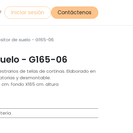
Iniciar sesión
Contáctenos
7
sitor de suelo - G165-06
suelo - G165-06
strarios de telas de cortinas. Elaborado en
atorias y desmontable.
 cm. fondo X165 cm. altura
tería