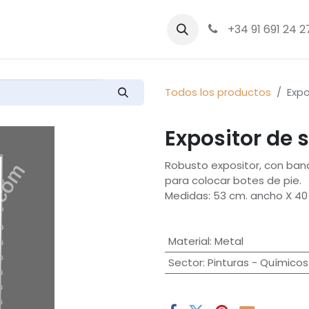
bre nosotros
Productos
+34 91 691 24 2
Todos los productos
Expo
Expositor de 
Robusto expositor, con band
para colocar botes de pie.
Medidas: 53 cm. ancho X 40 
Material
:
Metal
Sector
:
Pinturas - Químicos