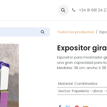
bre nosotros
Productos
+34 91 691 24 2
Todos los productos
Expo
Expositor gir
Expositor para mostrador gir
una gran capacidad para la e
Medidas: 38 cm. ancho X 38 
Material
:
Combinados
Sector
:
Papelería - Libros -