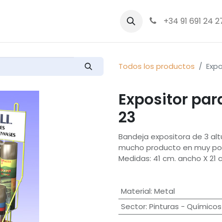
bre nosotros
Productos
+34 91 691 24 2
Todos los productos
Expo
Expositor pa
23
Bandeja expositora de 3 al
mucho producto en muy po
Medidas: 41 cm. ancho X 21 
Material
:
Metal
Sector
:
Pinturas - Químicos