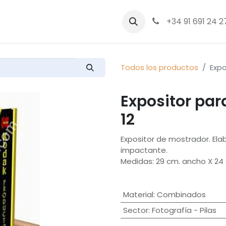
bre nosotros
Productos
+34 91 691 24 2
Todos los productos
Expo
Expositor pa
12
Expositor de mostrador. Ela
impactante.
Medidas: 29 cm. ancho X 24 
Material
:
Combinados
Sector
:
Fotografía - Pilas