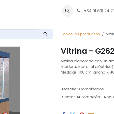
bre nosotros
Productos
+34 91 691 24 2
Todos los productos
Vitr
Vitrina - G26
Vitrina elaborada con un am
madera, material eléctrico
Medidas: 100 cm. ancho X 40
Material
:
Combinados
Sector
:
Automoción - Repue