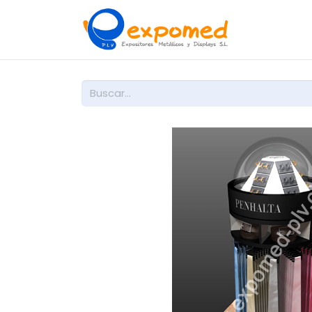
Inicio
So