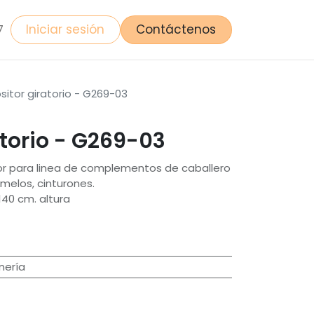
Iniciar sesión
Contáctenos
7
sitor giratorio - G269-03
atorio - G269-03
or para linea de complementos de caballero
melos, cinturones.
40 cm. altura
nería