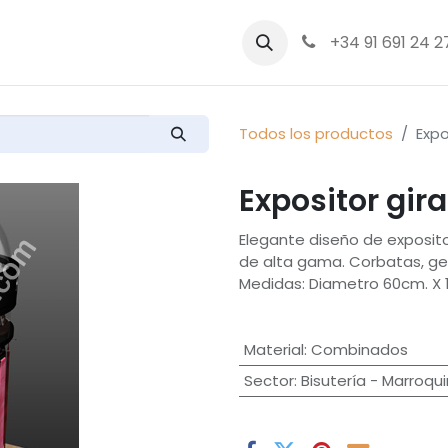
bre nosotros
Productos
+34 91 691 24 2
Todos los productos
Expo
Expositor gir
Elegante diseño de exposit
de alta gama. Corbatas, ge
Medidas: Diametro 60cm. X 1
Material
:
Combinados
Sector
:
Bisutería - Marroqui