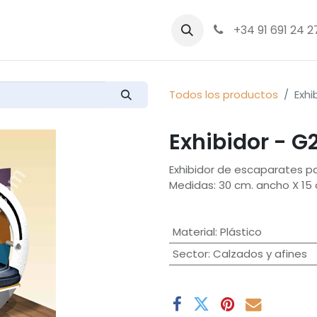
bre nosotros
Productos
+34 91 691 24 2
Todos los productos
Exhi
Exhibidor - G
Exhibidor de escaparates pa
Medidas: 30 cm. ancho X 15 
Material
:
Plástico
Sector
:
Calzados y afines