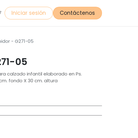
Iniciar sesión
Contáctenos
7
bidor - G271-05
271-05
ra calzado infantil elaborado en Ps.
cm. fondo X 30 cm. altura