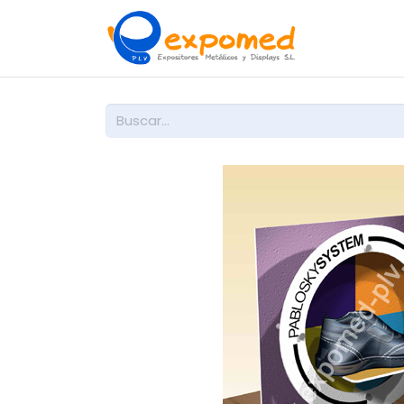
Inicio
So