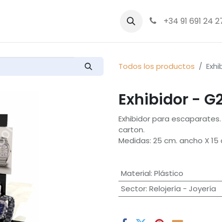
bre nosotros
Productos
+34 91 691 24 2
Todos los productos
Exhi
Exhibidor - G
Exhibidor para escaparates.
carton.
Medidas: 25 cm. ancho X 15 
Material
:
Plástico
Sector
:
Relojería - Joyería