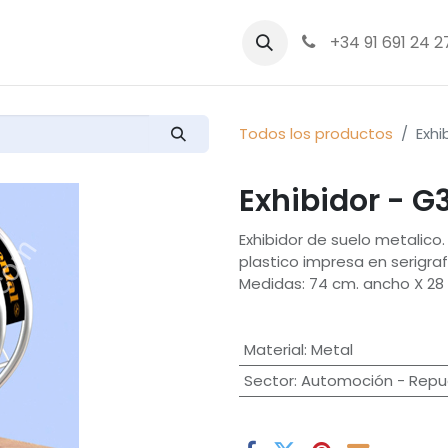
bre nosotros
Productos
+34 91 691 24 2
Todos los productos
Exhi
Exhibidor - G
Exhibidor de suelo metalico
plastico impresa en serigraf
Medidas: 74 cm. ancho X 28 
Material
:
Metal
Sector
:
Automoción - Repue