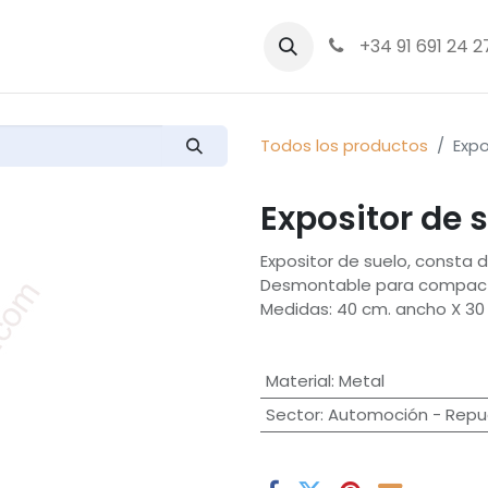
bre nosotros
Productos
+34 91 691 24 2
Todos los productos
Expo
Expositor de 
Expositor de suelo, consta 
Desmontable para compact
Medidas: 40 cm. ancho X 30 
Material
:
Metal
Sector
:
Automoción - Repue