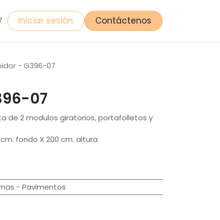
Iniciar sesión
Contáctenos
7
bidor - G396-07
G396-07
a de 2 modulos giratorios, portafolletos y
cm. fondo X 200 cm. altura
imas - Pavimentos