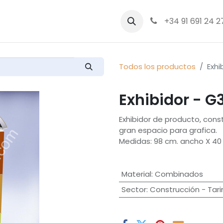
bre nosotros
Productos
+34 91 691 24 2
Todos los productos
Exhi
Exhibidor - 
Exhibidor de producto, const
gran espacio para grafica.
Medidas: 98 cm. ancho X 40 
Material
:
Combinados
Sector
:
Construcción - Tar