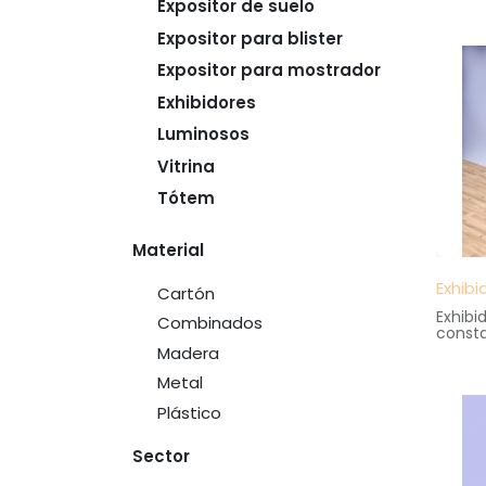
Expositor de suelo
librer
almace
Expositor para blister
interc
Medida
Expositor para mostrador
47 cm.
altura
Exhibidores
Luminosos
Vitrina
Tótem
Material
Exhibi
Cartón
Exhibi
Combinados
const
girator
Madera
gran e
Medida
Metal
40 cm
Plástico
altura
Sector