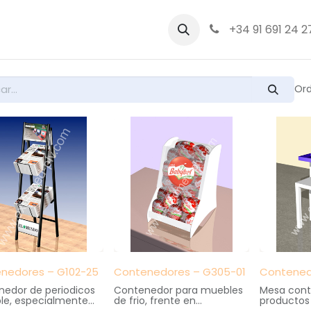
bre nosotros
Productos
+34 91 691 24 2
Ord
nedores – G102-25
Contenedores – G305-01
Contened
edor de periodicos
Contenedor para muebles
Mesa cont
le, especialmente
de frio, frente en
productos 
co para kioscos y
metacrilato con impresión
corsetería