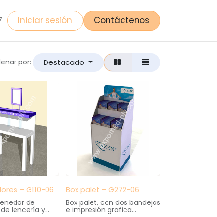
Iniciar sesión
Contáctenos
7
Destacado
enar por:
ores – G110-06
Box palet – G272-06
enedor de
Box palet, con dos bandejas
de lencería y
e impresión grafica
. Elaborado en
Medidas: 60 cm. ancho X