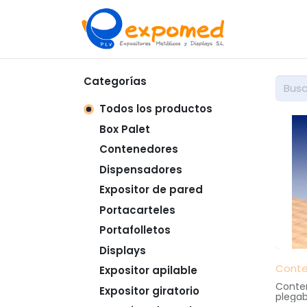
Inicio
So
Categorías
Todos los productos
Box Palet
Contenedores
Dispensadores
Expositor de pared
Portacarteles
Portafolletos
Displays
Conte
Expositor apilable
Conten
Expositor giratorio
plegab
practi