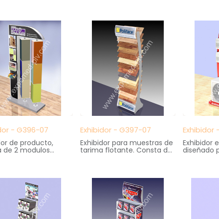
ias. Gran capacidad de
en serigrafía
madera
naje. Cartelas
Medidas: 15 cm. ancho X 19
Medidas: 
ambiables
cm. fondo X 23 cm. altura
40 cm. fo
s: 36 cm. ancho X
altura
 fondo X 139 cm.
dor - G396-07
Exhibidor - G397-07
Exhibidor
dor de producto,
Exhibidor para muestras de
Exhibidor
a de 2 modulos
tarima flotante. Consta de
diseñado p
ios, portafolletos y
13 bandejas inclinadas y
de equipo
spacio para grafica.
carteleria en zona superior
climatizac
s: 98 cm. ancho X
é inferior.:
Medidas: 
. fondo X 200 cm.
Medidas: 53 cm. ancho X
55 cm. fon
40 cm. fondo X 201 cm.
altura
altura