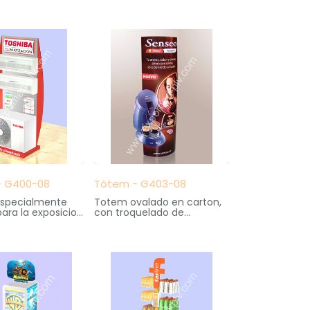
40 cm. fondo X 160cm.
100 cm. anchoX
altura
ndo X 120 cm.
 - G400-08
Tótem - G403-08
 especialmente
Totem ovalado en carton,
ara la exposicion
con troquelado de
s domesticos de
cafetera en volumen.
ión.
Impresion en offset a 2
108 cm. ancho X
caras, automontable.
do X 210 cm.
Medidas: 70 cm. ancho X
25 cm. fondo X 180 cm.
altura