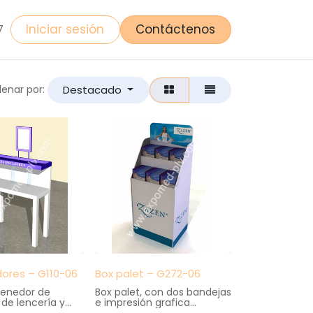
Iniciar sesión
Contáctenos
7
Destacado
enar por:
ores – G110-06
Box palet – G272-06
enedor de
Box palet, con dos bandejas
de lencería y
e impresión grafica
. Elaborado en
Medidas: 60 cm. ancho X