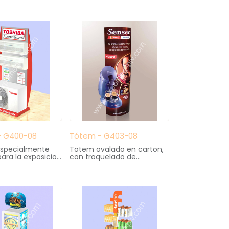
40 cm. fondo X 160cm.
100 cm. anchoX
altura
ndo X 120 cm.
 - G400-08
Tótem - G403-08
 especialmente
Totem ovalado en carton,
ara la exposicion
con troquelado de
s domesticos de
cafetera en volumen.
ión.
Impresion en offset a 2
108 cm. ancho X
caras, automontable.
do X 210 cm.
Medidas: 70 cm. ancho X
25 cm. fondo X 180 cm.
altura