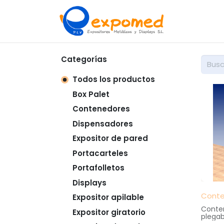
Inicio
So
Categorías
Todos los productos
Box Palet
Contenedores
Dispensadores
Expositor de pared
Portacarteles
Portafolletos
Displays
Conte
Expositor apilable
Conten
Expositor giratorio
plegab
practi