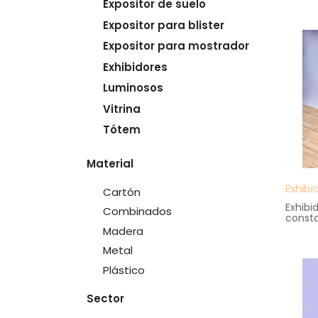
Expositor de suelo
librer
almace
Expositor para blister
interc
Medida
Expositor para mostrador
47 cm.
altura
Exhibidores
Luminosos
Vitrina
Tótem
Material
Exhibi
Cartón
Exhibi
Combinados
const
girator
Madera
gran e
Medida
Metal
40 cm
Plástico
altura
Sector