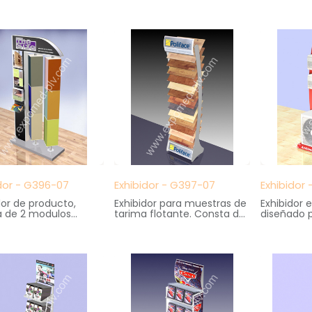
ias. Gran capacidad de
en serigrafía
madera
naje. Cartelas
Medidas: 15 cm. ancho X 19
Medidas: 
ambiables
cm. fondo X 23 cm. altura
40 cm. fo
s: 36 cm. ancho X
altura
 fondo X 139 cm.
dor - G396-07
Exhibidor - G397-07
Exhibidor
dor de producto,
Exhibidor para muestras de
Exhibidor
a de 2 modulos
tarima flotante. Consta de
diseñado p
ios, portafolletos y
13 bandejas inclinadas y
de equipo
spacio para grafica.
carteleria en zona superior
climatizac
s: 98 cm. ancho X
é inferior.:
Medidas: 
. fondo X 200 cm.
Medidas: 53 cm. ancho X
55 cm. fon
40 cm. fondo X 201 cm.
altura
altura