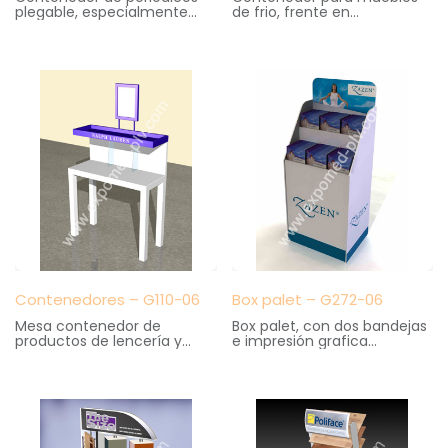
plegable, especialmente
de frio, frente en
practico para kioscos y
metacrilato con impresión
librerias. Gran capacidad de
en serigrafía
almacenaje. Cartelas
Medidas: 15 cm. ancho X 19
intercambiables
cm. fondo X 23 cm. altura
Medidas: 36 cm. ancho X 47
cm. fondo X 139 cm. altura
Contenedores – G110-06
Box palet – G272-06
Mesa contenedor de
Box palet, con dos bandejas
productos de lencería y
e impresión grafica
corsetería. Elaborado en
Medidas: 60 cm. ancho X 40
madera
cm. fondo X 160cm. altura
Medidas: 100 cm. anchoX 40
cm. fondo X 120 cm. altura