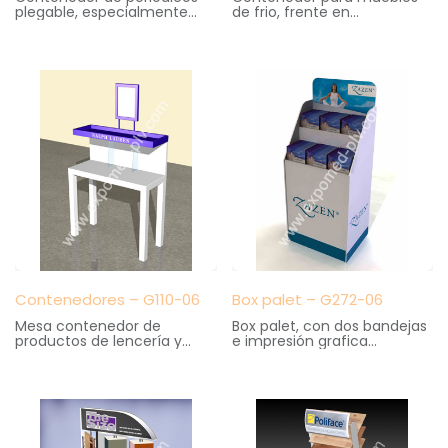
plegable, especialmente
de frio, frente en
practico para kioscos y
metacrilato con impresión
librerias. Gran capacidad de
en serigrafía
almacenaje. Cartelas
Medidas: 15 cm. ancho X 19
intercambiables
cm. fondo X 23 cm. altura
Medidas: 36 cm. ancho X 47
cm. fondo X 139 cm. altura
Contenedores – G110-06
Box palet – G272-06
Mesa contenedor de
Box palet, con dos bandejas
productos de lencería y
e impresión grafica
corsetería. Elaborado en
Medidas: 60 cm. ancho X 40
madera
cm. fondo X 160cm. altura
Medidas: 100 cm. anchoX 40
cm. fondo X 120 cm. altura