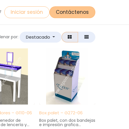
Iniciar sesión
Contáctenos
7
Destacado
enar por:
ores – G110-06
Box palet – G272-06
enedor de
Box palet, con dos bandejas
de lencería y
e impresión grafica
. Elaborado en
Medidas: 60 cm. ancho X