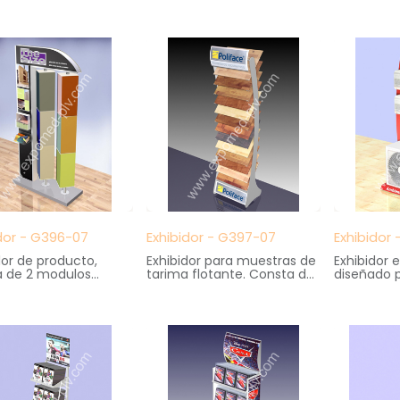
ias. Gran capacidad de
en serigrafía
madera
naje. Cartelas
Medidas: 15 cm. ancho X 19
Medidas: 
ambiables
cm. fondo X 23 cm. altura
40 cm. fo
s: 36 cm. ancho X
altura
 fondo X 139 cm.
dor - G396-07
Exhibidor - G397-07
Exhibidor
dor de producto,
Exhibidor para muestras de
Exhibidor
a de 2 modulos
tarima flotante. Consta de
diseñado p
ios, portafolletos y
13 bandejas inclinadas y
de equipo
spacio para grafica.
carteleria en zona superior
climatizac
s: 98 cm. ancho X
é inferior.:
Medidas: 
. fondo X 200 cm.
Medidas: 53 cm. ancho X
55 cm. fon
40 cm. fondo X 201 cm.
altura
altura