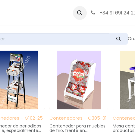
bre nosotros
Productos
+34 91 691 24 2
Ord
nedores – G102-25
Contenedores – G305-01
Contened
edor de periodicos
Contenedor para muebles
Mesa cont
le, especialmente
de frio, frente en
productos 
co para kioscos y
metacrilato con impresión
corsetería