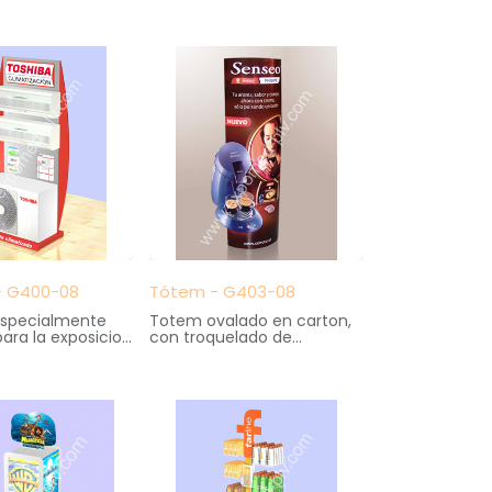
40 cm. fondo X 160cm.
100 cm. anchoX
altura
ndo X 120 cm.
 - G400-08
Tótem - G403-08
 especialmente
Totem ovalado en carton,
ara la exposicion
con troquelado de
s domesticos de
cafetera en volumen.
ión.
Impresion en offset a 2
108 cm. ancho X
caras, automontable.
do X 210 cm.
Medidas: 70 cm. ancho X
25 cm. fondo X 180 cm.
altura