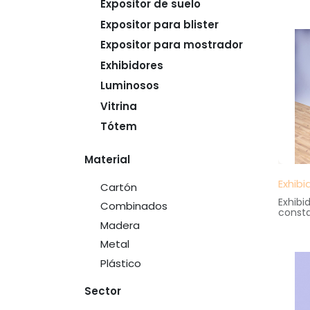
Expositor de suelo
librer
almace
Expositor para blister
interc
Medida
Expositor para mostrador
47 cm.
altura
Exhibidores
Luminosos
Vitrina
Tótem
Material
Exhibi
Cartón
Exhibi
Combinados
const
girator
Madera
gran e
Medida
Metal
40 cm
Plástico
altura
Sector