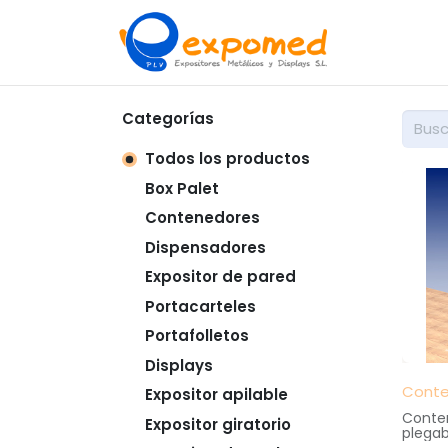
Inicio
So
Categorías
Todos los productos
Box Palet
Contenedores
Dispensadores
Expositor de pared
Portacarteles
Portafolletos
Displays
Conte
Expositor apilable
Conten
Expositor giratorio
plegab
practi